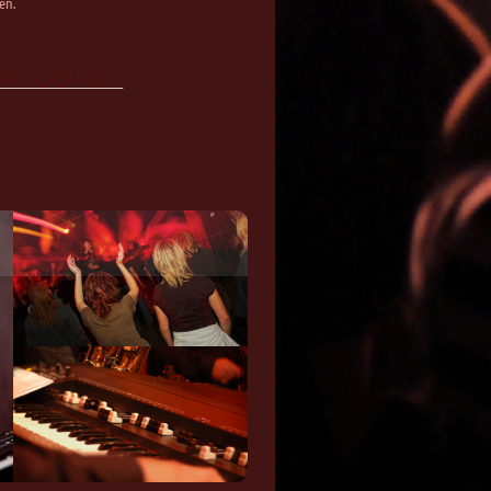
en.
er auch DU!