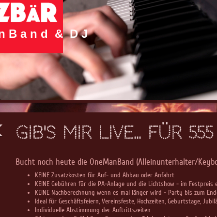
n B a n d & D J
Gib's mir live... für 55
Bucht noch heute die OneManBand (Alleinunterhalter/Keybo
KEINE Zusatzkosten für Auf- und Abbau oder Anfahrt
KEINE Gebühren für die PA-Anlage und die Lichtshow - im Festpreis 
KEINE Nachberechnung wenn es mal länger wird - Party bis zum End
Ideal für Geschäftsfeiern, Vereinsfeste, Hochzeiten, Geburtstage, Jub
Individuelle Abstimmung der Auftrittszeiten